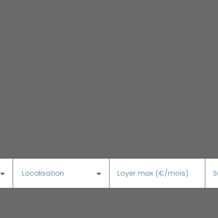
Localisation
Loyer max (€/mois)
S