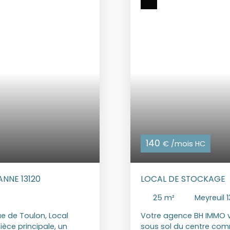
un terrain d'environ 90
DISPONIBILITE : 01 Aout 
de réactualisation) Hono
Constitution du dossier, 
informations sur les ri
disponibles sur le site 
140
€ /mois HC
NNE 13120
LOCAL DE STOCKAGE
25
m²
Meyreuil 
e de Toulon, Local
Votre agence BH IMMO v
ce principale, un
sous sol du centre com