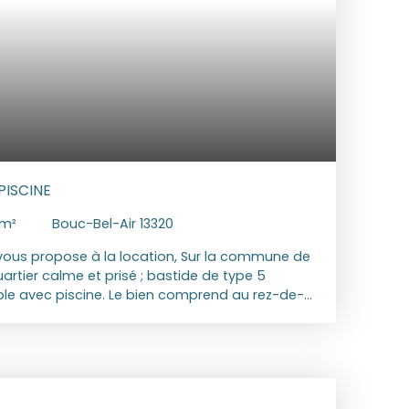
PISCINE
m²
Bouc-Bel-Air 13320
ous propose à la location, Sur la commune de
artier calme et prisé ; bastide de type 5
ble avec piscine. Le bien comprend au rez-de-
ongé d'une salle à manger et cuisine meublée,
e et piscine, une buanderie, un WC indépendant
uatre chambres, un dressing, une salle d'eau et
pose également d'un espace stationnement,
tisation etc... L'extérieur offre un local a vélo,