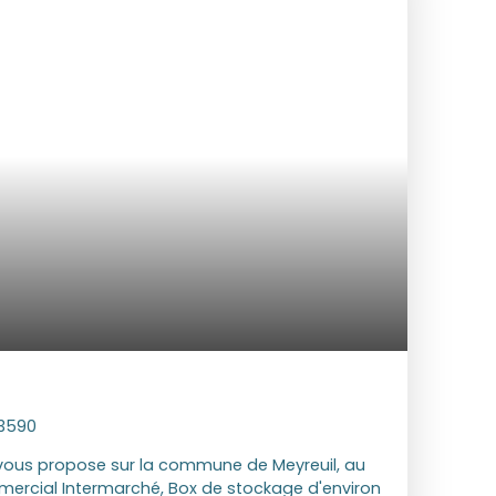
0 m² paysagé et clos avec portail motorisé.
2026 Loyer mensuel : 2800 € DPE : C/B (en cours
raires TTC charge locataire : Visite,
Bail 1365. 90 € Etat des lieux : 409. 77 € Les
sques auxquels ce bien est exposé sont
Géorisques : www. georisques. gouv. fr
13590
ous propose sur la commune de Meyreuil, au
mercial Intermarché, Box de stockage d'environ