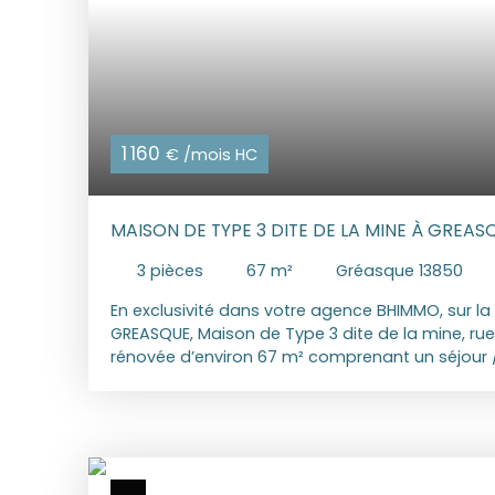
1 160
€ /mois HC
MAISON DE TYPE 3 DITE DE LA MINE À GREAS
3
pièces
67
m²
Gréasque 13850
En exclusivité dans votre agence BHIMMO, sur 
GREASQUE, Maison de Type 3 dite de la mine, rue
rénovée d’environ 67 m² comprenant un séjour /
cuisine meublée et semi équipée, deux chambre
avec WC. Stationnement à proximité Une terrasse
un abri de stockage. Disponible immédiatement.
€ Honoraires TTC charge locataire : Visite, Consti
670 € Etat des lieux ; 201 €