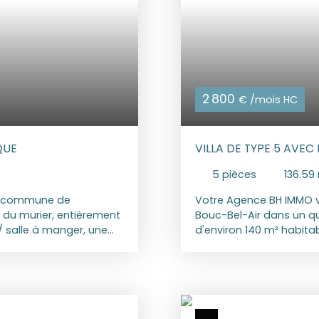
2 800
€ /mois HC
QUE
VILLA DE TYPE 5 AVEC 
5
pièces
136.59
la commune de
Votre Agence BH IMMO v
 du murier, entièrement
Bouc-Bel-Air dans un qu
 salle à manger, une
d'environ 140 m² habita
s et une salle d’eau
chaussée un séjour prol
, un petit jardinet et
ouvrant sur une terrass
 Loyer 1160 € Charges 0
et placard. A L'étage, q
tution du dossier, Bail ;
second WC. Le bien dis
d'une pergola, de la clima