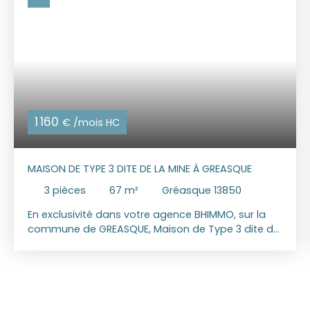
1 160
€ /mois HC
MAISON DE TYPE 3 DITE DE LA MINE À GREASQUE
3
pièces
67
m²
Gréasque 13850
En exclusivité dans votre agence BHIMMO, sur la
commune de GREASQUE, Maison de Type 3 dite de
la mine, rue du murier, entièrement rénovée
d’environ 67 m² comprenant un séjour / salle à
manger, une cuisine meublée et semi équipée,
deux chambres et une salle d’eau avec WC.
Stationnement à proximité Une terrasse, un petit