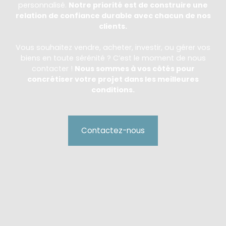
personnalisé.
Notre priorité est de construire une
relation de confiance durable avec chacun de nos
clients.
Vous souhaitez vendre, acheter, investir, ou gérer vos
biens en toute sérénité ? C’est le moment de nous
contacter !
Nous sommes à vos côtés pour
concrétiser votre projet dans les meilleures
conditions.
Contactez-nous