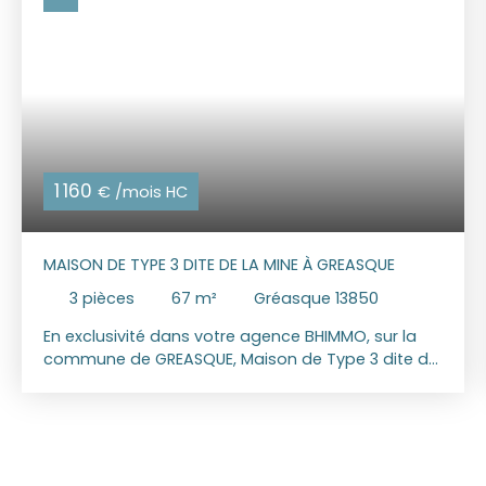
1 160
€ /mois HC
MAISON DE TYPE 3 DITE DE LA MINE À GREASQUE
3
pièces
67
m²
Gréasque 13850
En exclusivité dans votre agence BHIMMO, sur la
commune de GREASQUE, Maison de Type 3 dite de
la mine, rue du murier, entièrement rénovée
d’environ 67 m² comprenant un séjour / salle à
manger, une cuisine meublée et semi équipée,
deux chambres et une salle d’eau avec WC.
Stationnement à proximité Une terrasse, un petit