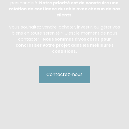
personnalisé.
Notre priorité est de construire une
relation de confiance durable avec chacun de nos
clients.
Vous souhaitez vendre, acheter, investir, ou gérer vos
biens en toute sérénité ? C’est le moment de nous
contacter !
Nous sommes à vos côtés pour
concrétiser votre projet dans les meilleures
conditions.
Contactez-nous