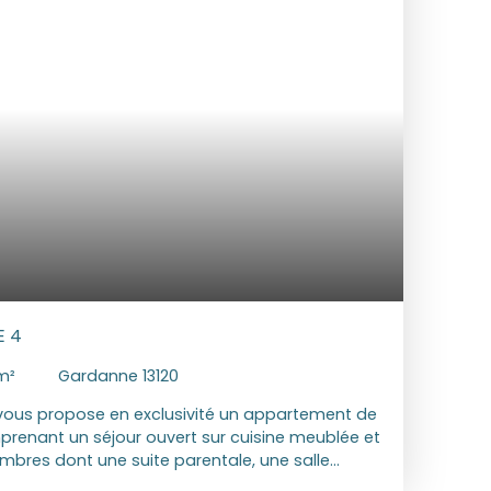
tre ; 1170 € et 1630€ Les informations sur les
 est exposé sont disponibles sur le site
sques. gouv. fr
E 4
m²
Gardanne 13120
ous propose en exclusivité un appartement de
renant un séjour ouvert sur cuisine meublée et
mbres dont une suite parentale, une salle
 Stationnements privatifs deux véhicules.