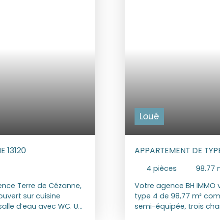
 TTC charge locataire :
usage standard situés en
t des lieux : 265. 98 €
risques auxquels ce bien
en est exposé sont
Géorisques : www. geori
ues. gouv. fr
Loué
E 13120
APPARTEMENT DE TYP
4
pièces
98.77
ence Terre de Cézanne,
Votre agence BH IMMO v
vert sur cuisine
type 4 de 98,77 m² comp
alle d’eau avec WC. Un
semi-équipée, trois cha
t un garage. Loyer 815 €
d'eau, WC indépendants.