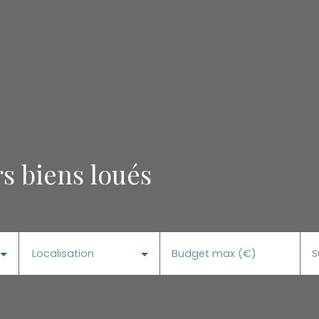
s biens loués
Localisation
Budget max (€)
S