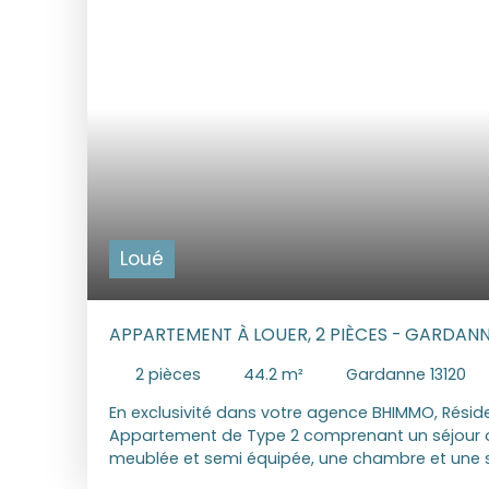
standard situés entre 800€ et 1130 € Honoraires
Visite, Constitution du dossier, Bail: 886. 60 € Eta
Les informations sur les risques auxquels ce bi
disponibles sur le site Géorisques : www. georisq
Loué
APPARTEMENT À LOUER, 2 PIÈCES - GARDANN
2
pièces
44.2
m²
Gardanne 13120
En exclusivité dans votre agence BHIMMO, Résid
Appartement de Type 2 comprenant un séjour ou
meublée et semi équipée, une chambre et une s
balcon. Une place de stationnement privative e