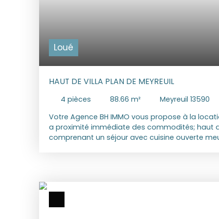
Loué
HAUT DE VILLA PLAN DE MEYREUIL
4
pièces
88.66
m²
Meyreuil 13590
Votre Agence BH IMMO vous propose à la locatio
a proximité immédiate des commodités; haut de
comprenant un séjour avec cuisine ouverte meu
une salle d'eau, un WC indépendant; Le bien disp
avec terrasse couverte et coin cuisine d'été, WC
rafraichissement (mini-piscine - "bac a punch")
dispose de la climatisation réversible de type g
1 350 € Dépôt de garantie : 1mois de loyer HC. P
mensuelles : Electricité 130€ Eau 30€ TOTAL MENS
Montant estimé des dépenses annuelles d'éner