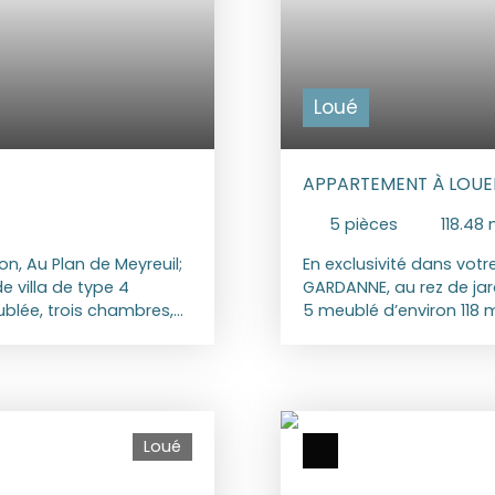
Loué
APPARTEMENT À LOUER
5
pièces
118.48
n, Au Plan de Meyreuil;
En exclusivité dans vot
 villa de type 4
GARDANNE, au rez de jar
blée, trois chambres,
5 meublé d’environ 118
ose d'un jardin privatif
cuisine meublée et équip
 extérieur, un bassin de
desservant 4 chambres,
 Le bien est récent et
WC indépendant. Jardin
ainable. Loyer mensuel :
cave et deux places de 
rovisions pour charges
€ Charges 0 € Honoraire
Loué
UEL: 1510€ DPE : B/A
Constitution du dossier, B
gie pour un usage
GES : A Montant estimé