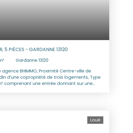
, 5 PIÈCES - GARDANNE 13120
m²
Gardanne 13120
re agence BHIMMO, Proximité Centre-ville de
din d’une copropriété de trois logements, Type
 m² comprenant une entrée donnant sur une
ée, une salle à manger, un séjour, et un couloir
 une buanderie, une salle d’eau avec WC et un
et clos devant le logement. Un garage, une
stationnement privatives. Loyer mensuel : 1400
s TTC charge locataire : 1540. 24€ dont Visite,
Loué
ail : 1184. 8€ € Etat des lieux : 355. 44 € DPE : B/
 des dépenses annuelles d'énergie pour un