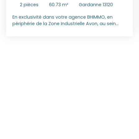
2
pièces
60.73
m²
Gardanne 13120
En exclusivité dans votre agence BHIMMO, en
périphérie de la Zone Industrielle Avon, au sein
d’une copropriété de 12 lots composée de
bureaux et hangars, fermée et sécurisée par
portail électrique. Appartement de Type 2
d’environ 61 m² comprenant un vaste séjour
ouvert sur cuisine et un couloir desservant une
chambre, un scellier / buanderie, une salle de bain
et un WC indépendant. Deux places de
stationnement privatives devant le logement. Prix :
180 000 € (HONORAIRES AGENCE INCLUS CHARGE
VENDEUR) DPE : C (147) / GES : A (5) Montant
estimé des dépenses annuelles d'énergie pour un
usage standard compris entre 870 € et 1220 €.
Les informations sur les risques auxquels ce bien
est exposé sont disponibles sur le site Géorisques
: www. georisques. gouv. fr