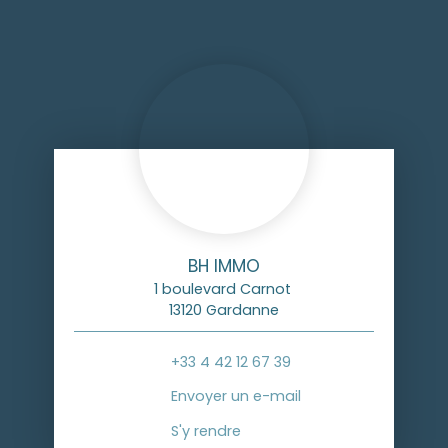
BH IMMO
1 boulevard Carnot
13120 Gardanne
+33 4 42 12 67 39
Envoyer un e-mail
S'y rendre