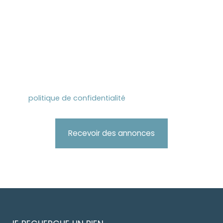
L223-1 du code de la consommation, sur le site
Internet www.bloctel.gouv.fr ou par courrier
adressé à :
Société Worldline, Service Bloctel, CS 61311, 41013
BLOIS CEDEX.
Pour en savoir plus sur le traitement de vos
données personnelles, veuillez consulter notre
politique de confidentialité
.
Recevoir des annonces