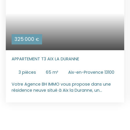
325 000
€
APPARTEMENT T3 AIX LA DURANNE
3
pièces
65
m²
Aix-en-Provence 13100
Votre Agence BH IMMO vous propose dans une
résidence neuve situé à Aix la Duranne, un
appartement de Type 3, de 65 m² + 11 m² de
loggia. Il est composé d'un salon ouvert sur une
cuisine, de deux chambres, une salle d'eau et W. C.
séparé. Stationnement en R-1.
Dans un Domaine de 4 hectares à l'architecture
authentiquement provençale oÃ¹ l'espace