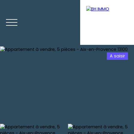
A saisir
Accueil
Ventes
Locations
Gestion
Vendre votre b
Estimation