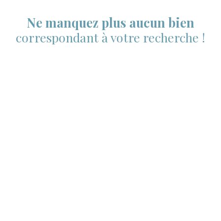
Ne manquez plus aucun bien
correspondant à votre recherche !
Prénom
Nom
Email
Type d'offre
Vente
Type de bien
Appartement
Localisation
Aix-en-Provence 13100