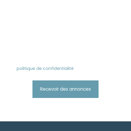
vous inscrire gratuitement sur la liste d'opposition
au démarchage téléphonique, prévu par l'article
L223-1 du code de la consommation, sur le site
Internet www.bloctel.gouv.fr ou par courrier
adressé à :
Société Worldline, Service Bloctel, CS 61311, 41013
BLOIS CEDEX.
Pour en savoir plus sur le traitement de vos
données personnelles, veuillez consulter notre
politique de confidentialité
.
Recevoir des annonces