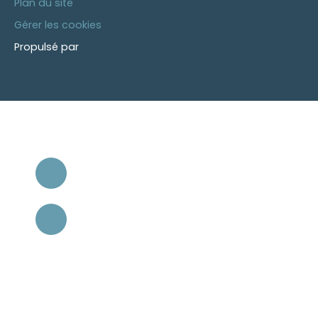
Plan du site
Gérer les cookies
Propulsé par
+33 4 42 12 67 39
1 boulevard Carnot
13120 Gardanne