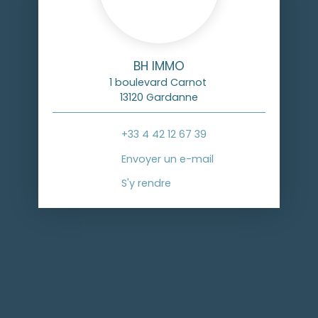
BH IMMO
1 boulevard Carnot
13120 Gardanne
+33 4 42 12 67 39
Envoyer un e-mail
S'y rendre