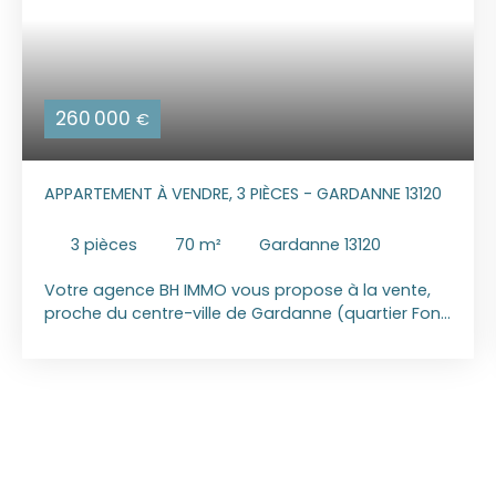
260 000
€
APPARTEMENT À VENDRE, 3 PIÈCES - GARDANNE 13120
3
pièces
70
m²
Gardanne 13120
Votre agence BH IMMO vous propose à la vente,
proche du centre-ville de Gardanne (quartier Font
de Garach), dans une petite copropriété de 8 lots
d'habitation. Un appartement de type 3 en duplex,
d'environ 70 m² (64 m² loi Carrez), avec un petit
jardin et une terrasse, de deux places de
stationnement privatives. Au R. D. C. : un salon
ouvert sur la cuisine meublée et équipée, un W. C.
A l'étage : 2 chambres, une salle d'eau et un W. C.