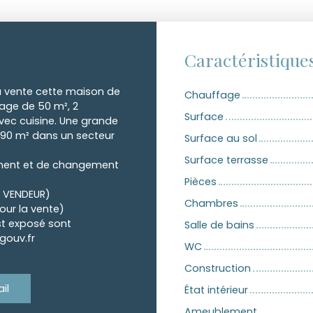
Caractéristique
 vente cette maison de
Chauffage
rage de 50 m², 2
Surface
vec cuisine. Une grande
n 290 m² dans un secteur
Surface au sol
Surface terrasse
sement et de changement
Pièces
E VENDEUR)
Chambres
our la vente)
st exposé sont
Salle de bains
gouv.fr
WC
Construction
il
État intérieur
Ameublement