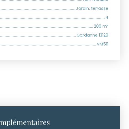
Jardin, terrasse
4
280
m²
Gardanne 13120
VM511
omplémentaires