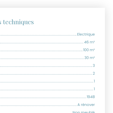
s techniques
Electrique
46
m²
100
m²
30
m²
3
2
1
1
1948
A rénover
Non meublé