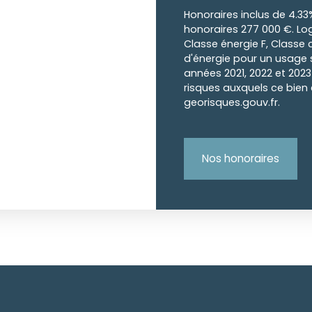
Honoraires inclus de 4.33
honoraires 277 000 €. L
Classe énergie F, Classe
d'énergie pour un usage s
années 2021, 2022 et 202
risques auxquels ce bien 
georisques.gouv.fr.
Nos honoraires