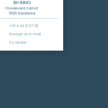
BH IMMO
1 boulevard Carnot
13120 Gardanne
+33 4 42 12 67 39
Envoyer un e-mail
S'y rendre