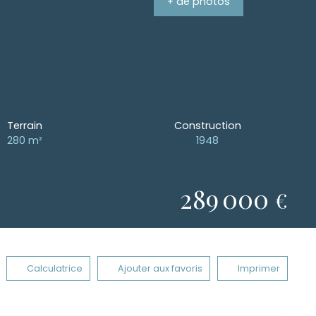
+ de photos
Terrain
Construction
280
m²
1948
289 000
€
Calculatrice
Ajouter aux favoris
Imprimer