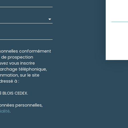
rsonnelles conformément
et de prospection
vez vous inscrire
marchage téléphonique,
mmation, sur le site
dressé à :
13 BLOIS CEDEX.
données personnelles,
alité
.