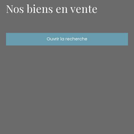
Nos biens en vente
Ouvrir la recherche
Type d'offre
Vente
Type de bien
Maison
Localisation
Meyreuil (13590)
Budget max (€)
Surface min (m²)