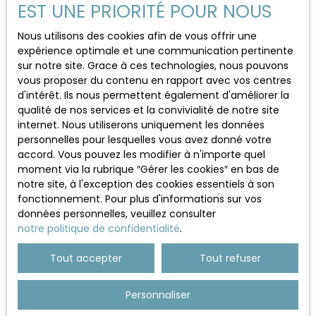
EST UNE PRIORITÉ POUR NOUS
J'accepte le traitement de mes données
Nous utilisons des cookies afin de vous offrir une
personnelles conformément au RGPD. Si vous ne
expérience optimale et une communication pertinente
souhaitez pas faire l'objet de prospection
sur notre site. Grace à ces technologies, nous pouvons
commerciale par voie téléphonique, vous pouvez
vous proposer du contenu en rapport avec vos centres
vous inscrire gratuitement sur la liste d'opposition
d'intérêt. Ils nous permettent également d'améliorer la
au démarchage téléphonique, prévu par l'article
qualité de nos services et la convivialité de notre site
L223-1 du code de la consommation, sur le site
internet. Nous utiliserons uniquement les données
Internet www.bloctel.gouv.fr ou par courrier
personnelles pour lesquelles vous avez donné votre
adressé à :
accord. Vous pouvez les modifier à n'importe quel
moment via la rubrique ″Gérer les cookies″ en bas de
Société Worldline, Service Bloctel, CS 61311, 41013
notre site, à l'exception des cookies essentiels à son
BLOIS CEDEX.
fonctionnement. Pour plus d'informations sur vos
données personnelles, veuillez consulter
Pour en savoir plus sur le traitement de vos
notre politique de confidentialité
.
données personnelles, veuillez consulter notre
politique de confidentialité
.
Tout accepter
Tout refuser
Personnaliser
Recevoir des annonces