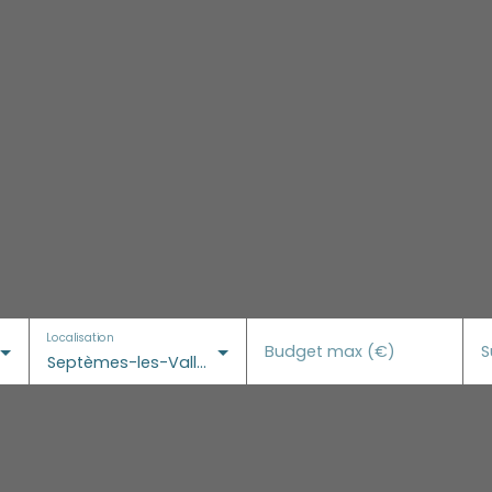
Localisation
Budget max (€)
S
Septèmes-les-Vallons (13240)