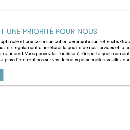
R) DPE : C GES : C Les
Nom
Email
st exposé sont
ues. gouv. fr
bien
Localisation
Budget max (€)
n
Septèmes-les-Vallons (13240)
EST UNE PRIORITÉ POUR NOUS
ce optimale et une communication pertinente sur notre site. Gr
ettent également d'améliorer la qualité de nos services et la con
e mes données personnelles conformément au RGPD. Si vous ne
tre accord. Vous pouvez les modifier à n'importe quel moment via
e par voie téléphonique, vous pouvez vous inscrire gratuiteme
r plus d'informations sur vos données personnelles, veuillez co
e, prévu par l'article L223-1 du code de la consommation, sur
 courrier adressé à :
loctel, CS 61311, 41013 BLOIS CEDEX.
 traitement de vos données personnelles, veuillez consulter no
Recevoir des annonces