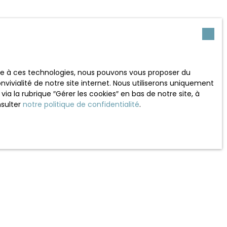
Surface min (m²)
ace à ces technologies, nous pouvons vous proposer du
vivialité de notre site internet. Nous utiliserons uniquement
 souhaitez pas faire l'objet
 la rubrique ″Gérer les cookies″ en bas de notre site, à
nt sur la liste d'opposition
nsulter
notre politique de confidentialité
.
 le site Internet
tre
politique de confidentialité
.