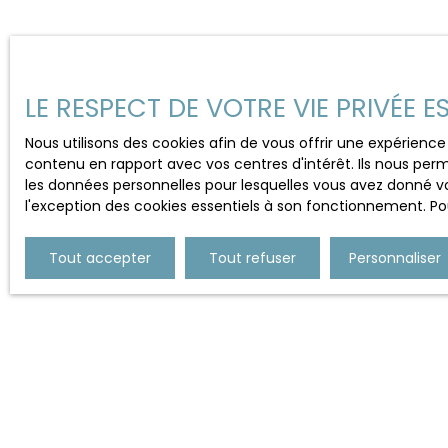
000 € (HONORAIRES AGENCE INCLUS CHARGE VENDEU
Prénom
informations sur les risques auxquels ce bien e
disponibles sur le site Géorisques : www. georisq
Type d'offre
Type de 
Vente
Maiso
LE RESPECT DE VOTRE VIE PRIVÉE 
Pièces min
Nous utilisons des cookies afin de vous offrir une expérien
contenu en rapport avec vos centres d'intérêt. Ils nous perm
J'accepte le traitement d
les données personnelles pour lesquelles vous avez donné vo
de prospection commercial
l'exception des cookies essentiels à son fonctionnement. Pou
au démarchage téléphoniqu
www.bloctel.gouv.fr ou par
Tout accepter
Tout refuser
Personnaliser
Société Worldline, Service B
Pour en savoir plus sur le